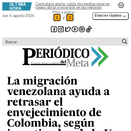
ÚLTIMA
Contraloría alerta: caída de regalías pone en
Skip to content
riesgo obras e inversión en las regiones
HORA
Pico y placa
Jue,
6 agosto 2026
Enlaces rápidos
y
1
2
La migración
venezolana ayuda a
retrasar el
envejecimiento de
Colombia, según