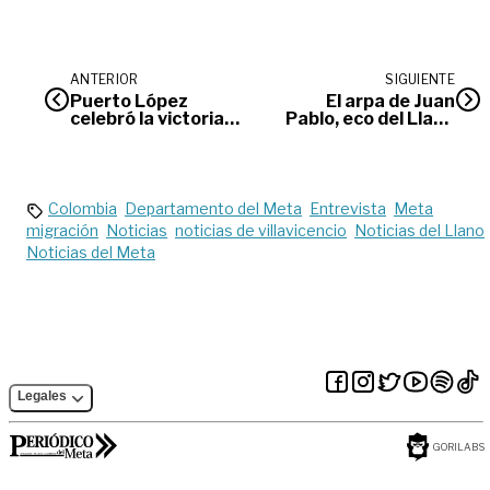
ANTERIOR
SIGUIENTE
Puerto López
El arpa de Juan
celebró la victoria
Pablo, eco del Llano
de Llaneros Futsal
para el mundo
en su debut como
local
Colombia
Departamento del Meta
Entrevista
Meta
migración
Noticias
noticias de villavicencio
Noticias del Llano
Noticias del Meta
Legales
GORILABS