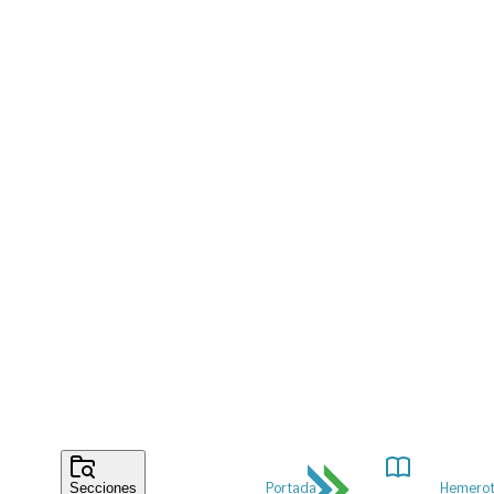
Portada
Hemero
Secciones