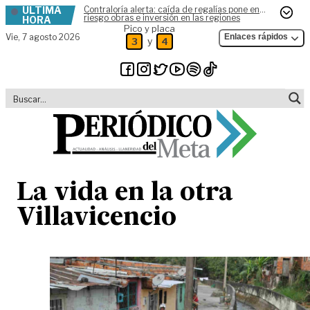
ÚLTIMA
Contraloría alerta: caída de regalías pone en
Skip to content
riesgo obras e inversión en las regiones
HORA
Pico y placa
Vie,
7 agosto 2026
Enlaces rápidos
y
3
4
La vida en la otra
Villavicencio