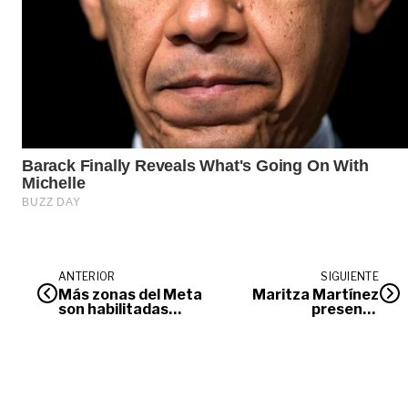
ANTERIOR
SIGUIENTE
Más zonas del Meta
Maritza Martínez
son habilitadas
presentó
para procesos de
propuesta, con
restitución de
miras a repetir
tierras
credencial en
Senado