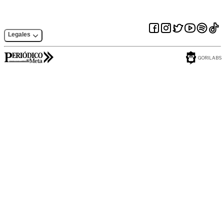
Legales
GORILABS