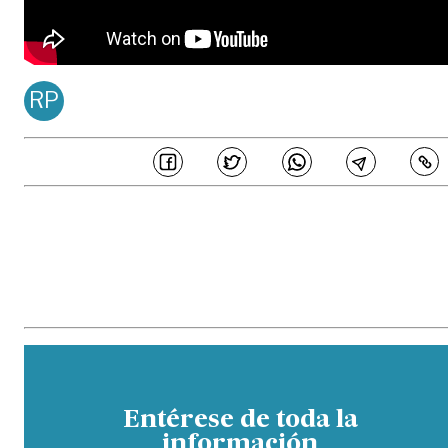
RP
REDACCIÓN PDM
Publicado en
Ago 05, 20
COMPARTE
En PERIÓDICO DEL META estamos comprometidos en generar 
periodismo de calidad, ajustado a principios de honestidad, transparenc
e independencia editorial, los cuales son acogidos por los periodistas
colaboradores de este medio y buscan garantizar la credibilidad de l
contenidos ante los distintos públicos. Así mismo, hemos establecido un
parámetros sobre los estándares éticos que buscan prevenir potencial
eventos de fraude, malas prácticas, manejos inadecuados de conflicto 
interés y otras situaciones similares que comprometan la veracidad de 
información.
Entérese de toda la
información