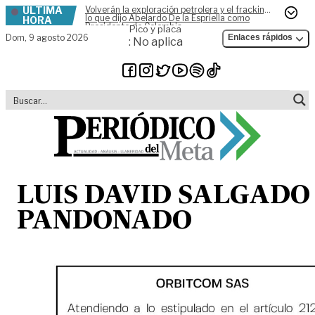
ÚLTIMA
Volverán la exploración petrolera y el fracking,
Skip to content
lo que dijo Abelardo De la Espriella como
HORA
Presidente de Colombia
Pico y placa
Dom,
9 agosto 2026
Enlaces rápidos
: No aplica
LUIS DAVID SALGADO
PANDONADO