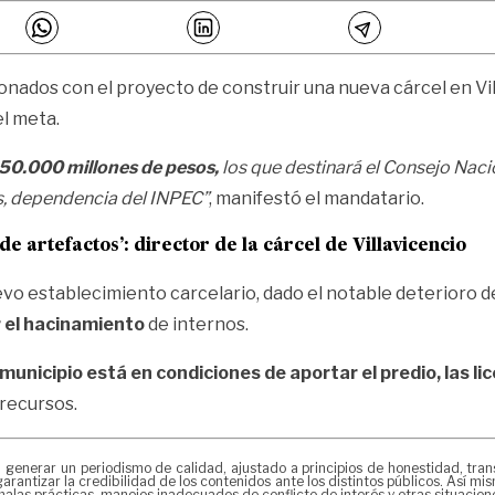
cionados con el proyecto de construir una nueva cárcel en Vi
l meta.
50.000 millones de pesos,
los que destinará el Consejo Naci
os, dependencia del INPEC”
, manifestó el mandatario.
artefactos’: director de la cárcel de Villavicencio
o establecimiento carcelario, dado el notable deterioro de 
r el hacinamiento
de internos.
l municipio está en condiciones de aportar el predio, las li
 recursos.
erar un periodismo de calidad, ajustado a principios de honestidad, transpa
arantizar la credibilidad de los contenidos ante los distintos públicos. Así 
alas prácticas, manejos inadecuados de conflicto de interés y otras situacio