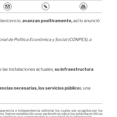
llavicencio,
avanzan positivamente,
así lo anunció
onal de Política Económica y Social (CONPES), a
las instalaciones actuales,
su infraestructura
cencias necesarias, los servicios público
s, una
rencia e independencia editorial, los cuales son acogidos por los
mismo, hemos establecido unos parámetros sobre los estándares éticos
nes similares que comprometan la veracidad de la información.