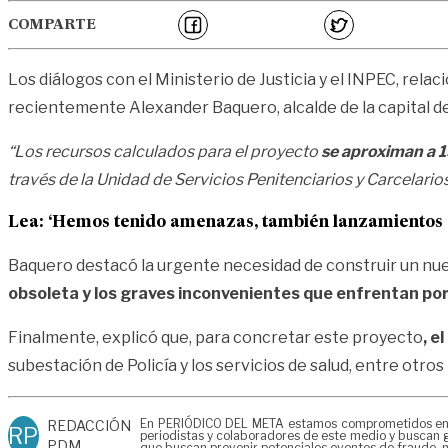
COMPARTE
Los diálogos con el Ministerio de Justicia y el INPEC, rela
recientemente Alexander Baquero, alcalde de la capital de
“Los recursos calculados para el proyecto
se aproximan a 1
través de la Unidad de Servicios Penitenciarios y Carcelari
Lea:
‘Hemos tenido amenazas, también lanzamientos de 
Baquero destacó la urgente necesidad de construir un nuev
obsoleta y los graves inconvenientes que enfrentan po
Finalmente, explicó que, para concretar este proyecto
, e
subestación de Policía y los servicios de salud, entre otros
En PERIÓDICO DEL META estamos comprometidos en gen
REDACCIÓN
RP
periodistas y colaboradores de este medio y buscan g
PDM
que buscan prevenir potenciales eventos de fraude, m