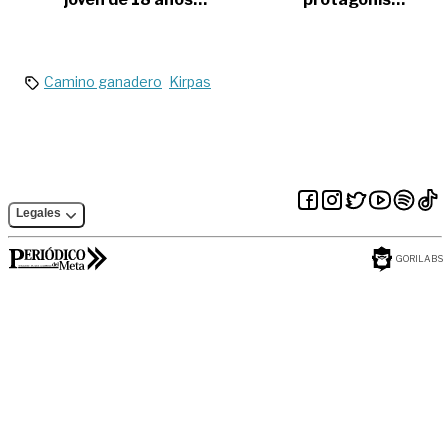
desaparecido en
simbólico y la
Villavicencio
invisibilidad política
Camino ganadero
Kirpas
Legales
GORILABS