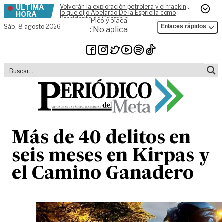
ÚLTIMA
Volverán la exploración petrolera y el fracking,
Skip to content
lo que dijo Abelardo De la Espriella como
HORA
Presidente de Colombia
Pico y placa
Sáb,
8 agosto 2026
Enlaces rápidos
: No aplica
Más de 40 delitos en
seis meses en Kirpas y
el Camino Ganadero