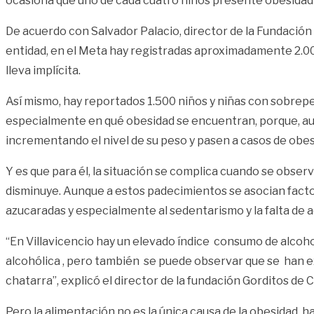
ocasiona que uno de cada cuatro niños presente obesidad
De acuerdo con Salvador Palacio, director de la Fundación
entidad, en el Meta hay registradas aproximadamente 2.00
lleva implícita.
Así mismo, hay reportados 1.500 niños y niñas con sobrepe
especialmente en qué obesidad se encuentran, porque, au
incrementando el nivel de su peso y pasen a casos de obes
Y es que para él, la situación se complica cuando se obse
disminuye. Aunque a estos padecimientos se asocian factor
azucaradas y especialmente al sedentarismo y la falta de ac
“En Villavicencio hay un elevado índice consumo de alcoho
alcohólica , pero también se puede observar que se han e
chatarra”, explicó el director de la fundación Gorditos de 
Pero la alimentación no es la única causa de la obesidad, 