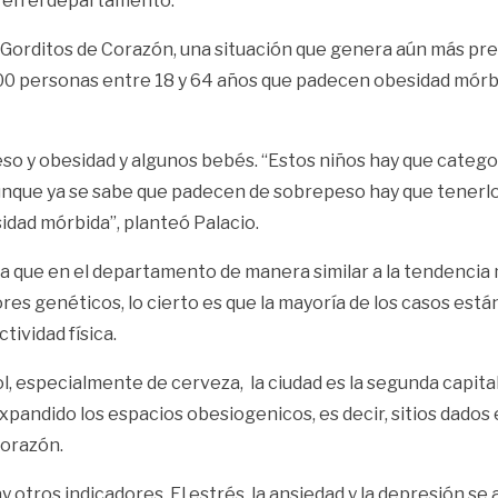
 en el departamento.
 Gorditos de Corazón, una situación que genera aún más pre
0 personas entre 18 y 64 años que padecen obesidad mórbida
so y obesidad y algunos bebés. “Estos niños hay que categor
nque ya se sabe que padecen de sobrepeso hay que tenerlo
idad mórbida”, planteó Palacio.
rva que en el departamento de manera similar a la tendencia
es genéticos, lo cierto es que la mayoría de los casos está
tividad física.
l, especialmente de cerveza, la ciudad es la segunda capit
xpandido los espacios obesiogenicos, es decir, sitios dado
Corazón.
hay otros indicadores. El estrés, la ansiedad y la depresión