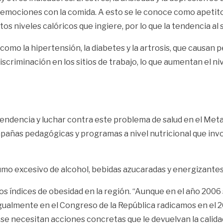
 emociones con la comida. A esto se le conoce como apetit
os niveles calóricos que ingiere, por lo que la tendencia al
o la hipertensión, la diabetes y la artrosis, que causan pe
criminación en los sitios de trabajo, lo que aumentan el ni
tendencia y luchar contra este problema de salud en el Meta
mpañas pedagógicas y programas a nivel nutricional que invol
nsumo excesivo de alcohol, bebidas azucaradas y energizante
os índices de obesidad en la región. “Aunque en el año 2006 s
igualmente en el Congreso de la República radicamos en el
se necesitan acciones concretas que le devuelvan la calidad