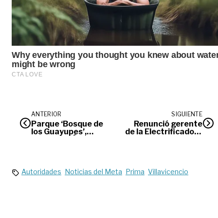
ANTERIOR
SIGUIENTE
Parque ‘Bosque de
Renunció gerente
los Guayupes’,
de la Electrificadora
declarado Área
del Meta
Protegida del Meta
Autoridades
Noticias del Meta
Prima
Villavicencio