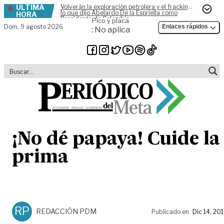
ÚLTIMA
Volverán la exploración petrolera y el fracking,
Skip to content
lo que dijo Abelardo De la Espriella como
HORA
Presidente de Colombia
Pico y placa
Dom,
9 agosto 2026
Enlaces rápidos
: No aplica
¡No dé papaya! Cuide la
prima
RP
REDACCIÓN PDM
Publicado en
Dic 14, 20