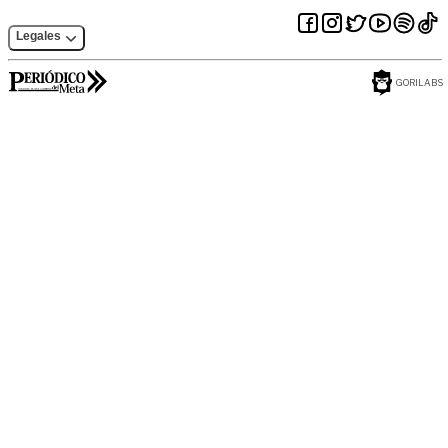
Legales
GORILABS