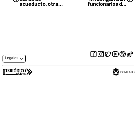
acueducto, otra
funcionarios del
vez en la mira
Meta por presuntos
casos de corrupción
administrativa y
judicial
Legales
GORILABS