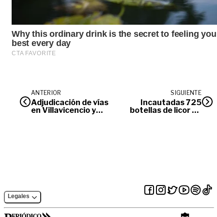
ANTERIOR
SIGUIENTE
Adjudicación de vías
Incautadas 725
en Villavicencio y
botellas de licor en
terminación de
operativos previos
obras en Acacías,
al Festival del
anunció AIM
Retorno en Acacías
Legales