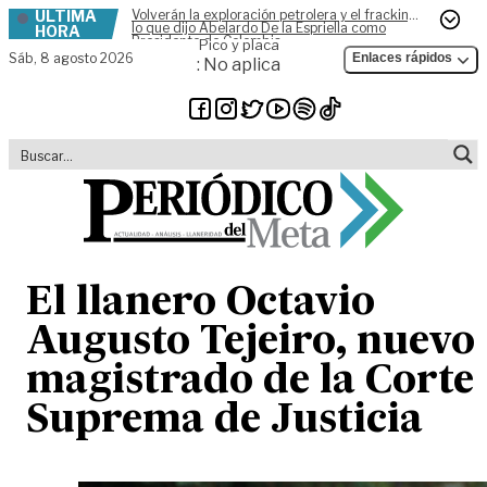
ÚLTIMA
Volverán la exploración petrolera y el fracking,
Skip to content
lo que dijo Abelardo De la Espriella como
HORA
Presidente de Colombia
Pico y placa
Sáb,
8 agosto 2026
Enlaces rápidos
: No aplica
El llanero Octavio
Augusto Tejeiro, nuevo
magistrado de la Corte
Suprema de Justicia