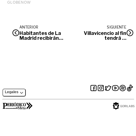
ANTERIOR
SIGUIENTE
Habitantes de La
Villavicencio al fin
Madrid recibirán
tendrá el
escrituras de sus
acueducto que se
inmuebles
merece: Vargas
Lleras
Legales
GORILABS