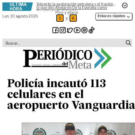
ÚLTIMA
Volverán la exploración petrolera y el fracking,
Skip to content
lo que dijo Abelardo De la Espriella como
HORA
Presidente de Colombia
Pico y placa
Lun,
10 agosto 2026
Enlaces rápidos
y
5
6
Policía incautó 113
celulares en el
aeropuerto Vanguardi