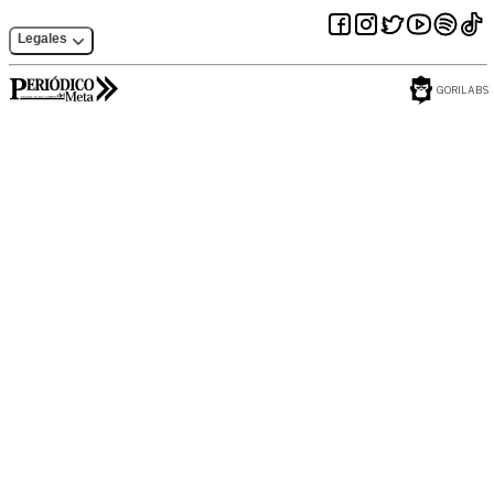
Legales
GORILABS