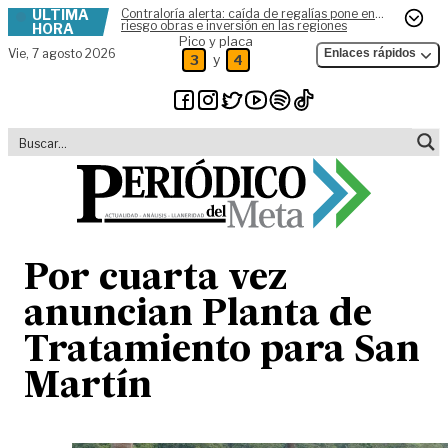
ÚLTIMA
Contraloría alerta: caída de regalías pone en
Skip to content
riesgo obras e inversión en las regiones
HORA
Pico y placa
Vie,
7 agosto 2026
Enlaces rápidos
y
3
4
Por cuarta vez
anuncian Planta de
Tratamiento para San
Martín