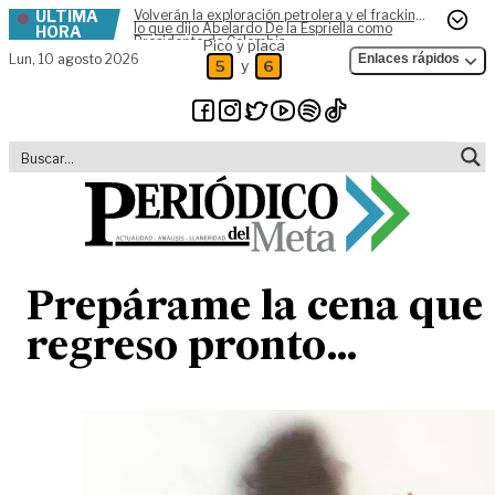
ÚLTIMA
Volverán la exploración petrolera y el fracking,
Skip to content
lo que dijo Abelardo De la Espriella como
HORA
Presidente de Colombia
Pico y placa
Lun,
10 agosto 2026
Enlaces rápidos
y
5
6
Prepárame la cena que
regreso pronto…