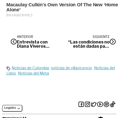
ANTERIOR
SIGUIENTE
Entrevista con
“Las condiciones no
Diana Viveros
están dadas para
Cangrejo,
decir que
coordinadora del
suspenderemos
Grupo Territorial
nuestras formas de
Villavicencio de la
financiación”:
UBPD
disidencias
Noticias de Colombia
noticias de villavicencio
Noticias del
Llano
Noticias del Meta
Legales