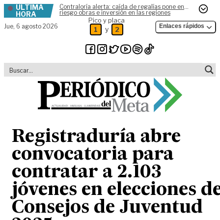
ÚLTIMA
Contraloría alerta: caída de regalías pone en
Skip to content
riesgo obras e inversión en las regiones
HORA
Pico y placa
Jue,
6 agosto 2026
Enlaces rápidos
y
1
2
Registraduría abre
convocatoria para
contratar a 2.103
jóvenes en elecciones d
Consejos de Juventud