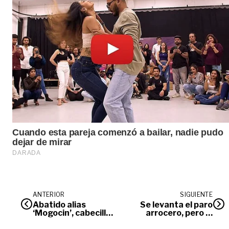
ANTERIOR
SIGUIENTE
Abatido alias
Se levanta el paro
‘Mogocin’, cabecilla
arrocero, pero el
de la Segunda
gremio de