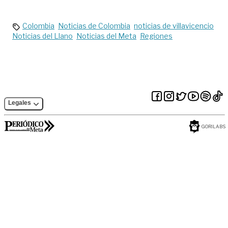
Marquetalia en el
transporte de
Meta
carga pesada sigue
en protesta
Colombia
Noticias de Colombia
noticias de villavicencio
Noticias del Llano
Noticias del Meta
Regiones
Legales
GORILABS