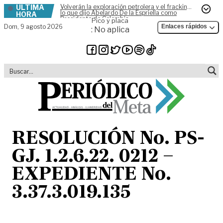
ÚLTIMA
Volverán la exploración petrolera y el fracking,
Skip to content
lo que dijo Abelardo De la Espriella como
HORA
Presidente de Colombia
Pico y placa
Dom,
9 agosto 2026
Enlaces rápidos
: No aplica
RESOLUCIÓN No. PS-
GJ. 1.2.6.22. 0212 –
EXPEDIENTE No.
3.37.3.019.135