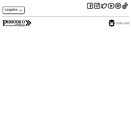
Legales
GORILABS