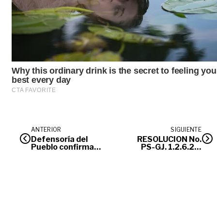
ANTERIOR
SIGUIENTE
Defensoría del
RESOLUCIÓN No.
Pueblo confirma
PS-GJ. 1.2.6.22.
liberación de los 33
0035 –
soldados retenidos
EXPEDIENTE No.
en Guaviare
3.37.3.019.135