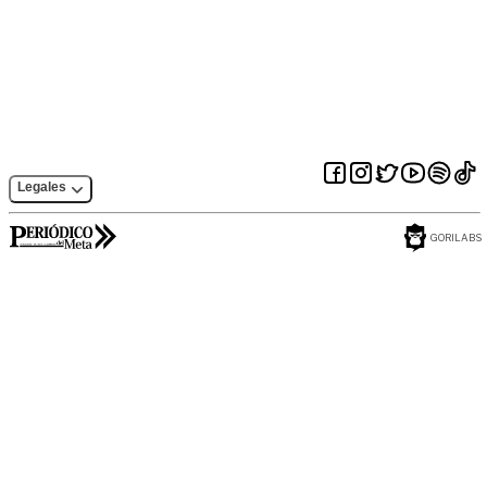
parrillero: medidas
y alcanza 75 % de
para elecciones en
avance
Villavicencio
Legales
GORILABS