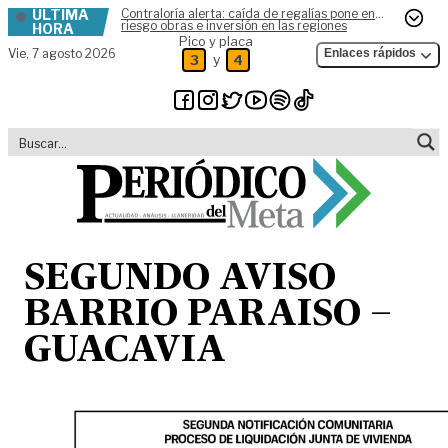
ÚLTIMA
Contraloría alerta: caída de regalías pone en
Skip to content
riesgo obras e inversión en las regiones
HORA
Pico y placa
Vie,
7 agosto 2026
Enlaces rápidos
y
3
4
SEGUNDO AVISO
BARRIO PARAISO –
GUACAVIA