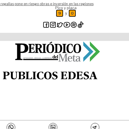
 regalías pone en riesgo obras e inversión en las regiones
Pico y placa
y
9
0
S PUBLICOS EDESA