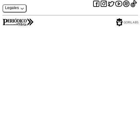
Legales
GORILABS