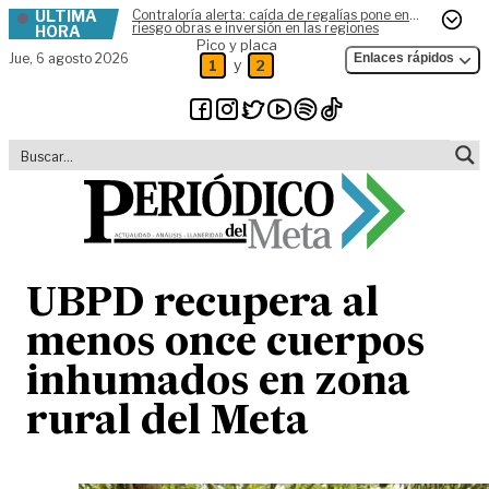
ÚLTIMA
Contraloría alerta: caída de regalías pone en
Skip to content
riesgo obras e inversión en las regiones
HORA
Pico y placa
Jue,
6 agosto 2026
Enlaces rápidos
y
1
2
UBPD recupera al
menos once cuerpos
inhumados en zona
rural del Meta