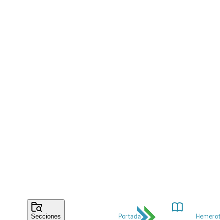
Portada
Hemero
Secciones