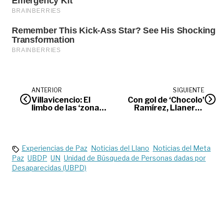
ANTERIOR
SIGUIENTE
Villavicencio: El
Con gol de ‘Chocolo’
limbo de las ‘zonas
Ramírez, Llaneros
azules’
gana y rompe el
invicto del Tolima
Experiencias de Paz
Noticias del Llano
Noticias del Meta
Paz
UBDP
UN
Unidad de Búsqueda de Personas dadas por
Desaparecidas (UBPD)