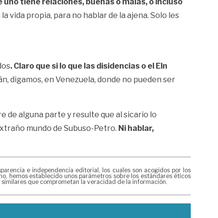
 uno tiene relaciones, buenas o malas, o incluso
la vida propia, para no hablar de la ajena. Solo les
dos
. Claro que si lo que las disidencias o el Eln
án, digamos, en Venezuela, donde no pueden ser
 de alguna parte y resulte que al sicario lo
l extraño mundo de Subuso-Petro.
Ni hablar,
rencia e independencia editorial, los cuales son acogidos por los
ismo, hemos establecido unos parámetros sobre los estándares éticos
s similares que comprometan la veracidad de la información.