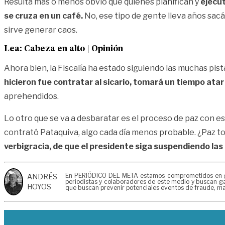
Resulta más o menos obvio que quienes planifican y
ejecut
se cruza en un café.
No, ese tipo de gente lleva años sacánd
sirve generar caos.
Lea:
Cabeza en alto | Opinión
Ahora bien, la Fiscalía ha estado siguiendo las muchas pis
hicieron fue contratar al sicario, tomará un tiempo atar
aprehendidos.
Lo otro que se va a desbaratar es el proceso de paz con es
contrató Pataquiva, algo cada día menos probable. ¿Paz t
verbigracia, de que el presidente siga suspendiendo las
En PERIÓDICO DEL META estamos comprometidos en gener
ANDRÉS
periodistas y colaboradores de este medio y buscan gar
HOYOS
que buscan prevenir potenciales eventos de fraude, mal