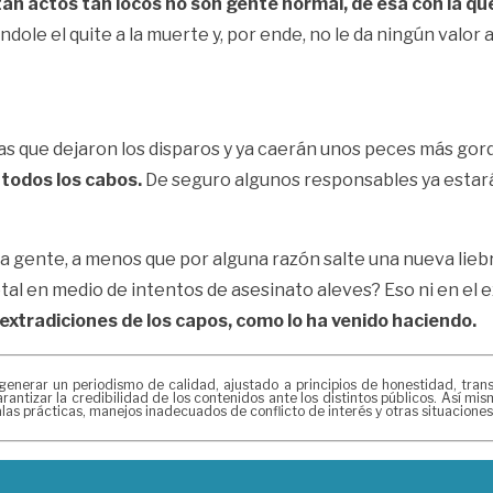
an actos tan locos no son gente normal, de esa con la que
ole el quite a la muerte y, por ende, no le da ningún valor a 
tas que dejaron los disparos y ya caerán unos peces más gor
 todos los cabos.
De seguro algunos responsables ya estar
a gente, a menos que por alguna razón salte una nueva liebre
otal en medio de intentos de asesinato aleves? Eso ni en e
 extradiciones de los capos, como lo ha venido haciendo.
ar un periodismo de calidad, ajustado a principios de honestidad, transpa
antizar la credibilidad de los contenidos ante los distintos públicos. Así m
as prácticas, manejos inadecuados de conflicto de interés y otras situacione