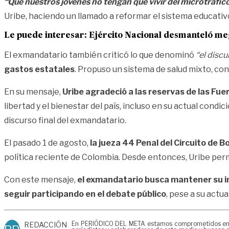
“Que nuestros jóvenes no tengan que vivir del microtráfico,
Uribe, haciendo un llamado a reformar el sistema educativ
Le puede interesar:
Ejército Nacional desmanteló meg
El exmandatario también criticó lo que denominó
“el disc
gastos estatales
. Propuso un sistema de salud mixto, con
En su mensaje,
Uribe agradeció a las reservas de las Fuer
libertad y el bienestar del país, incluso en su actual condic
discurso final del exmandatario.
El pasado 1 de agosto,
la jueza 44 Penal del Circuito de B
política reciente de Colombia. Desde entonces, Uribe per
Con este mensaje,
el exmandatario busca mantener su infl
seguir participando en el debate público
, pese a su actual
En PERIÓDICO DEL META estamos comprometidos en gen
REDACCIÓN