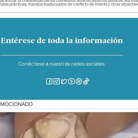
arantizar la credibilidad de los contenidos ante los distintos públicos. Así 
alas prácticas, manejos inadecuados de conflicto de interés y otras situacio
Entérese de toda la información
Conéctese a nuestras redes sociales