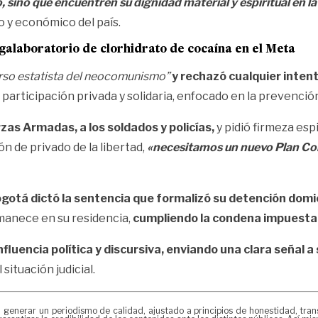
 sino que encuentren su dignidad material y espiritual en la 
o y económico del país.
alaboratorio de clorhidrato de cocaína en el Meta
urso estatista del neocomunismo”
y rechazó cualquier intent
 participación privada y solidaria, enfocado en la prevenci
zas Armadas, a los soldados y policías,
y pidió firmeza esp
ión de privado de la libertad,
«necesitamos un nuevo Plan Col
ogotá dictó la sentencia que formalizó su detención domic
manece en su residencia,
cumpliendo la condena impuesta po
uencia política y discursiva, enviando una clara señal a 
 situación judicial.
erar un periodismo de calidad, ajustado a principios de honestidad, transpa