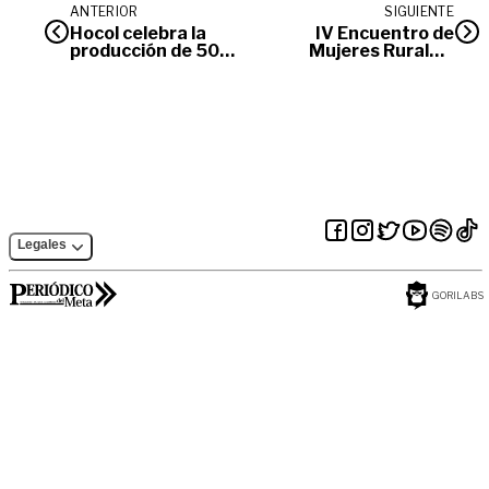
ANTERIOR
SIGUIENTE
Hocol celebra la
IV Encuentro de
producción de 50
Mujeres Rurales,
millones de barriles
Campesinas y
en el Campo
Étnicas en
Ocelote
Villavicencio
Legales
GORILABS