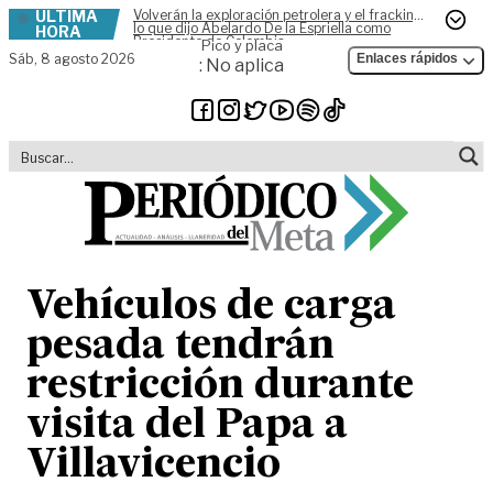
ÚLTIMA
Volverán la exploración petrolera y el fracking,
Skip to content
lo que dijo Abelardo De la Espriella como
HORA
Presidente de Colombia
Pico y placa
Sáb,
8 agosto 2026
Enlaces rápidos
: No aplica
Vehículos de carga
pesada tendrán
restricción durante
visita del Papa a
Villavicencio