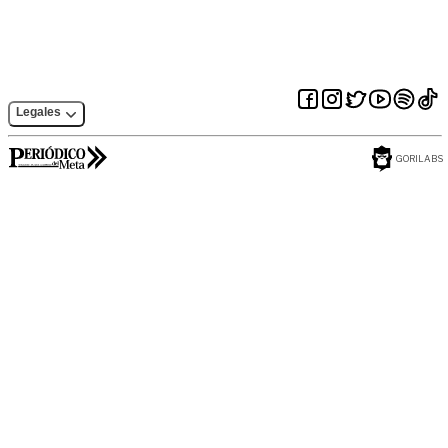
Legales
GORILABS