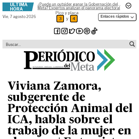
ÚLTIMA
¿Puede un outsider ganar la Gobernación del
Skip to content
Meta? Expertos analizan el panorama electoral
HORA
Pico y placa
Vie,
7 agosto 2026
Enlaces rápidos
y
3
4
Viviana Zamora,
subgerente de
Protección Animal del
ICA, habla sobre el
trabajo de la mujer en