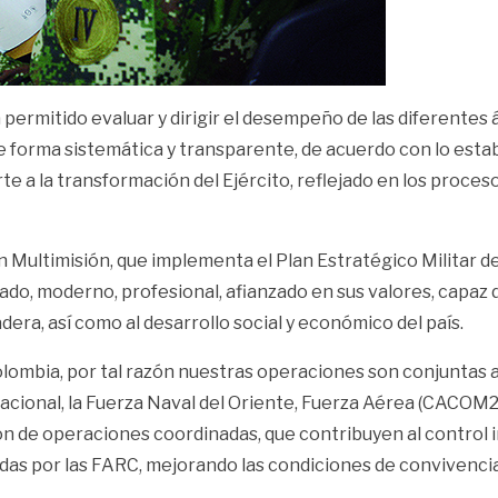
a permitido evaluar y dirigir el desempeño de las diferentes
de forma sistemática y transparente, de acuerdo con lo estab
te a la transformación del Ejército, reflejado en los proces
n Multimisión, que implementa el Plan Estratégico Militar de
ado, moderno, profesional, afianzado en sus valores, capaz 
era, así como al desarrollo social y económico del país.
Colombia, por tal razón nuestras operaciones son conjuntas a
Nacional, la Fuerza Naval del Oriente, Fuerza Aérea (CACOM2) 
ón de operaciones coordinadas, que contribuyen al control 
das por las FARC, mejorando las condiciones de convivencia