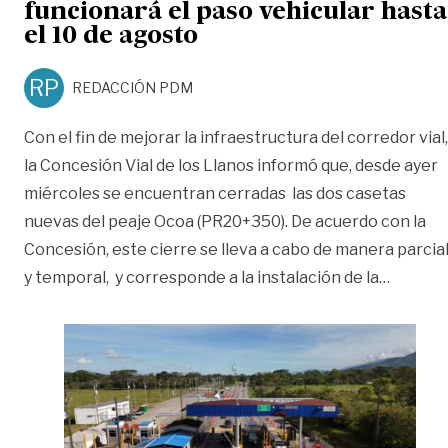
funcionará el paso vehicular hasta
el 10 de agosto
RP
REDACCIÓN PDM
Con el fin de mejorar la infraestructura del corredor vial,
la Concesión Vial de los Llanos informó que, desde ayer
miércoles se encuentran cerradas las dos casetas
nuevas del peaje Ocoa (PR20+350). De acuerdo con la
Concesión, este cierre se lleva a cabo de manera parcia
«Obras 
y temporal, y corresponde a la instalación de la
…