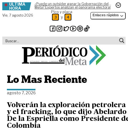
ÚLTIMA
¿Puede un outsider ganar la Gobernación del
Skip to content
Meta? Expertos analizan el panorama electoral
HORA
Pico y placa
Vie,
7 agosto 2026
Enlaces rápidos
y
3
4
Lo Mas Reciente
agosto 7, 2026
Volverán la exploración petrolera
y el fracking, lo que dijo Abelardo
De la Espriella como Presidente d
Colombia