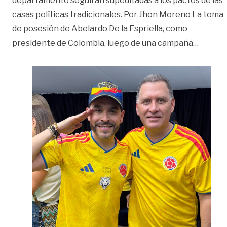
departamento seguirán supeditadas a los pactos de las
casas políticas tradicionales. Por Jhon Moreno La toma
de posesión de Abelardo De la Espriella, como
«¿Puede
presidente de Colombia, luego de una campaña
…