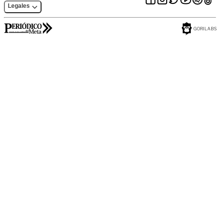
Legales
GORILABS