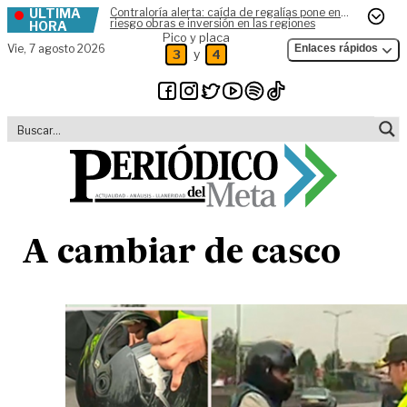
ÚLTIMA
Contraloría alerta: caída de regalías pone en
Skip to content
riesgo obras e inversión en las regiones
HORA
Pico y placa
Vie,
7 agosto 2026
Enlaces rápidos
y
3
4
A cambiar de casco