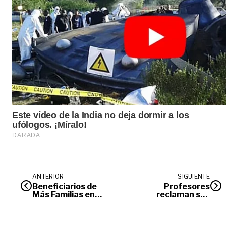
ANTERIOR
SIGUIENTE
Beneficiarios de
Profesores
Más Familias en
reclaman sus
Acción deben
derechos
presentar
marchando en
certificados de
Villavicencio