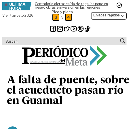
ÚLTIMA
Contraloría alerta: caída de regalías pone en
Skip to content
riesgo obras e inversión en las regiones
HORA
Pico y placa
Vie,
7 agosto 2026
Enlaces rápidos
y
3
4
A falta de puente, sobr
el acueducto pasan río
en Guamal