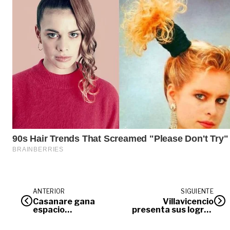
ANTERIOR
SIGUIENTE
Casanare gana
Villavicencio
espacio
presenta sus logros
internacional en
ambientales en la
Expo Agrofuturo
COP16