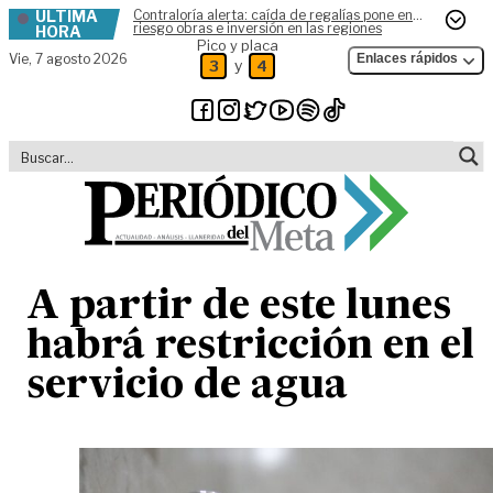
ÚLTIMA
Contraloría alerta: caída de regalías pone en
Skip to content
riesgo obras e inversión en las regiones
HORA
Pico y placa
Vie,
7 agosto 2026
Enlaces rápidos
y
3
4
A partir de este lunes
habrá restricción en el
servicio de agua