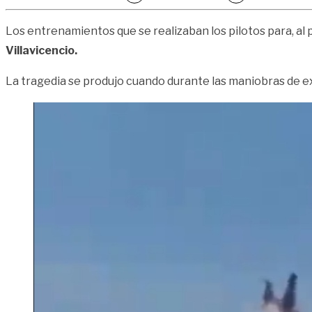
Los entrenamientos que se realizaban los pilotos para, al 
Villavicencio.
La tragedia se produjo cuando durante las maniobras de exh