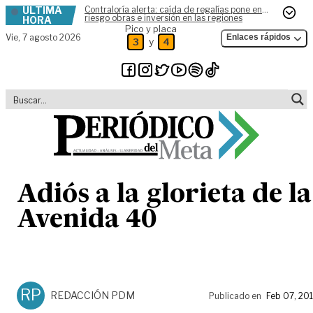
ÚLTIMA
Contraloría alerta: caída de regalías pone en
Skip to content
riesgo obras e inversión en las regiones
HORA
Pico y placa
Vie,
7 agosto 2026
Enlaces rápidos
y
3
4
Adiós a la glorieta de la
Avenida 40
RP
REDACCIÓN PDM
Publicado en
Feb 07, 20