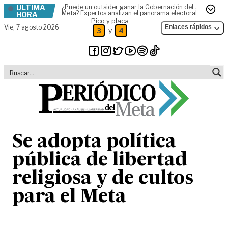
ÚLTIMA
¿Puede un outsider ganar la Gobernación del
Skip to content
Meta? Expertos analizan el panorama electoral
HORA
Pico y placa
Vie,
7 agosto 2026
Enlaces rápidos
y
3
4
Se adopta política
pública de libertad
religiosa y de cultos
para el Meta