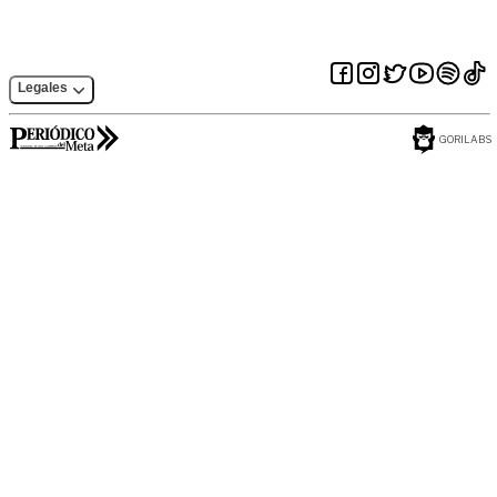
Legales
GORILABS