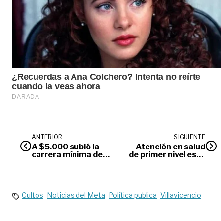
ANTERIOR
SIGUIENTE
A $5.000 subió la
Atención en salud
carrera mínima de
de primer nivel está
taxi en Villavicencio
garantizada en
Villavicencio
Cultos
Noticias del Meta
Política publica
Villavicencio