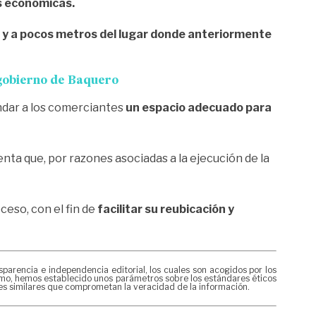
es económicas.
o
y a pocos metros del lugar donde anteriormente
l gobierno de Baquero
indar a los comerciantes
un espacio adecuado para
nta que, por razones asociadas a la ejecución de la
eso, con el fin de
facilitar su reubicación y
rencia e independencia editorial, los cuales son acogidos por los
mismo, hemos establecido unos parámetros sobre los estándares éticos
nes similares que comprometan la veracidad de la información.