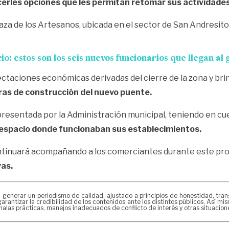
ecerles opciones que les permitan retomar sus actividad
laza de los Artesanos, ubicada en el sector de San Andresit
cio: estos son los seis nuevos funcionarios que llegan a
fectaciones económicas derivadas del cierre de la zona y br
as de construcción del nuevo puente.
presentada por la Administración municipal, teniendo en cue
 espacio donde funcionaban sus establecimientos.
ontinuará acompañando a los comerciantes durante este proc
vas.
erar un periodismo de calidad, ajustado a principios de honestidad, transpa
arantizar la credibilidad de los contenidos ante los distintos públicos. Así 
alas prácticas, manejos inadecuados de conflicto de interés y otras situacio