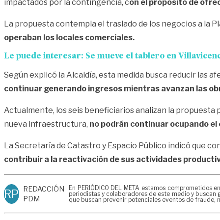
impactados por la contingencia, c
on el propósito de ofr
La propuesta contempla el traslado de los negocios a la P
operaban los locales comerciales.
Le puede interesar:
Se mueve el tablero en Villavicen
Según explicó la Alcaldía, esta medida busca reducir las a
continuar generando ingresos mientras avanzan las obr
Actualmente, los seis beneficiarios analizan la propuesta 
nueva infraestructura,
no podrán continuar ocupando el
La Secretaría de Catastro y Espacio Público indicó que c
contribuir a la reactivación de sus actividades producti
En PERIÓDICO DEL META estamos comprometidos en gen
REDACCIÓN
RP
periodistas y colaboradores de este medio y buscan g
PDM
que buscan prevenir potenciales eventos de fraude, m