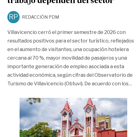
trabajo dependen del sector
RP
REDACCIÓN PDM
Villavicencio cerró el primer semestre de 2026 con
resultados positivos para el sector turístico, reflejados
en el aumento de visitantes, una ocupación hotelera
cercana al 70 %, mayor movilidad de pasajeros y una
importante generación de empleo asociada a esta
actividad económica, según cifras del Observatorio de
«T
Turismo de Villavicencio (Obtuvi). De acuerdo con los
…