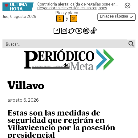
ÚLTIMA
Contraloría alerta: caída de regalías pone en
Skip to content
riesgo obras e inversión en las regiones
HORA
Pico y placa
Jue,
6 agosto 2026
Enlaces rápidos
y
1
2
Villavo
agosto 6, 2026
Estas son las medidas de
seguridad que regirán en
Villavicencio por la posesión
presidencial