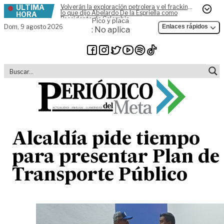
ÚLTIMA
Volverán la exploración petrolera y el fracking,
Skip to content
lo que dijo Abelardo De la Espriella como
HORA
Presidente de Colombia
Pico y placa
Dom,
9 agosto 2026
Enlaces rápidos
: No aplica
Alcaldía pide tiempo
para presentar Plan de
Transporte Público