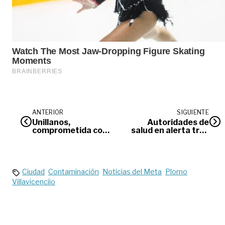
ANTERIOR
SIGUIENTE
Unillanos,
Autoridades de
comprometida con
salud en alerta tras
la construcción de
muerte de menor
paz en el Meta
en Villavicencio
Ciudad
Contaminación
Noticias del Meta
Plomo
Villavicenciio