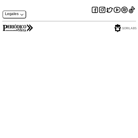
Legales
GORILABS