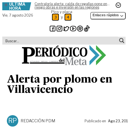
ÚLTIMA
Contraloría alerta: caída de regalías pone en
Skip to content
riesgo obras e inversión en las regiones
HORA
Pico y placa
Vie,
7 agosto 2026
Enlaces rápidos
y
3
4
Alerta por plomo en
Villavicencio
RP
REDACCIÓN PDM
Publicado en
Ago 23, 20