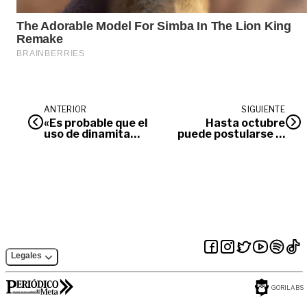
ANTERIOR
SIGUIENTE
«Es probable que el
Hasta octubre
uso de dinamita
puede postularse al
haya generado
premio a la mujer
movimientos en
tecnóloga
masa de la vía al
Llano»
Legales
GORILABS