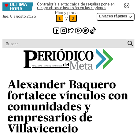
ÚLTIMA
Contraloría alerta: caída de regalías pone en
Skip to content
riesgo obras e inversión en las regiones
HORA
Pico y placa
Jue,
6 agosto 2026
Enlaces rápidos
y
1
2
Alexander Baquero
fortalece vínculos con
comunidades y
empresarios de
Villavicencio