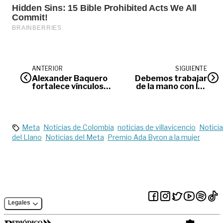
ANTERIOR
SIGUIENTE
Alexander Baquero
Debemos trabajar
fortalece vínculos
de la mano con las
con comunidades y
Juntas de Acción
empresarios de
Comunal: Rafaela
Villavicencio
Cortés
Meta
Noticias de Colombia
noticias de villavicencio
Notici
del Llano
Noticias del Meta
Premio Ada Byron a la mujer
Legales