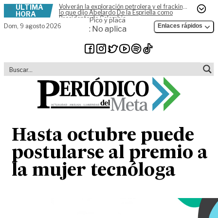
ÚLTIMA
Volverán la exploración petrolera y el fracking,
Skip to content
lo que dijo Abelardo De la Espriella como
HORA
Presidente de Colombia
Pico y placa
Dom,
9 agosto 2026
Enlaces rápidos
: No aplica
Hasta octubre puede
postularse al premio a
la mujer tecnóloga