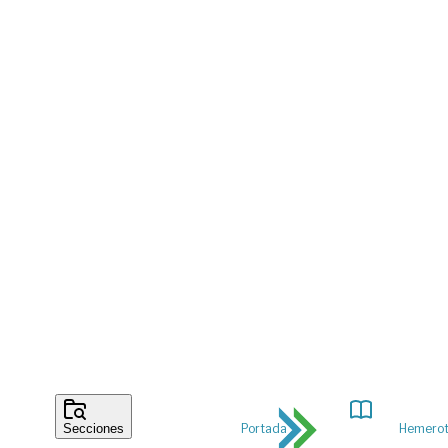
Portada
Hemero
Secciones