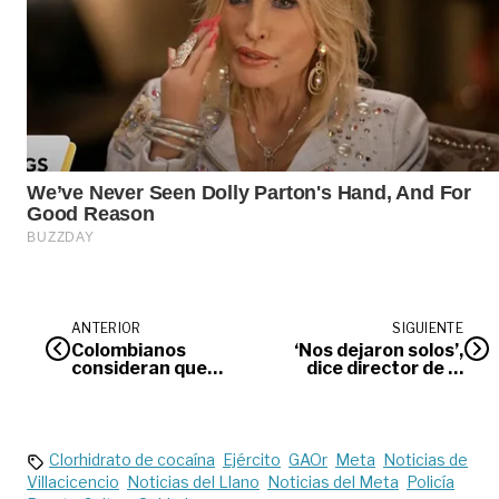
ANTERIOR
SIGUIENTE
Colombianos
‘Nos dejaron solos’,
consideran que
dice director de la
Constitución se
Clínica Primavera
debe cumplir, no
ante
reformar
desbordamiento de
Covid
Clorhidrato de cocaína
Ejército
GAOr
Meta
Noticias de
Villacicencio
Noticias del Llano
Noticias del Meta
Policía