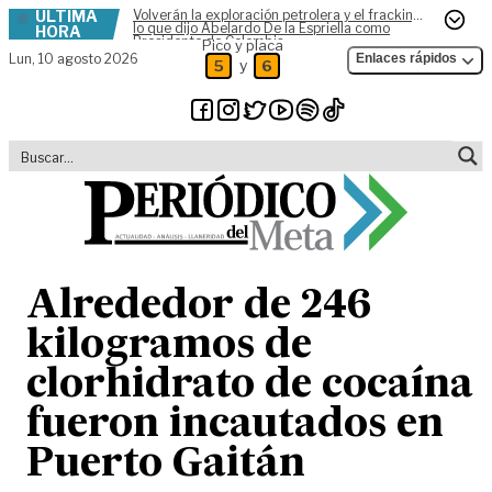
ÚLTIMA
Volverán la exploración petrolera y el fracking,
Skip to content
lo que dijo Abelardo De la Espriella como
HORA
Presidente de Colombia
Pico y placa
Lun,
10 agosto 2026
Enlaces rápidos
y
5
6
Alrededor de 246
kilogramos de
clorhidrato de cocaína
fueron incautados en
Puerto Gaitán