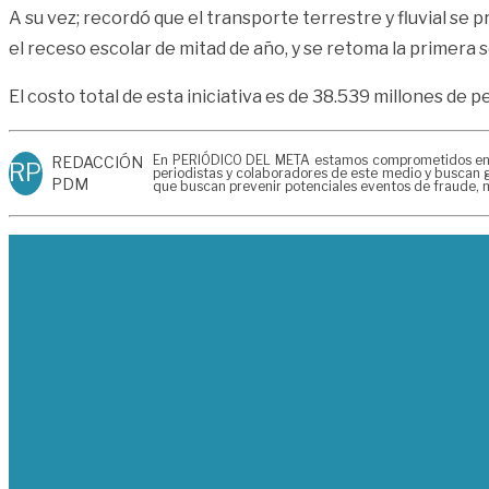
A su vez; recordó que el transporte terrestre y fluvial se p
el receso escolar de mitad de año, y se retoma la primera s
El costo total de esta iniciativa es de 38.539 millones de p
En PERIÓDICO DEL META estamos comprometidos en gen
REDACCIÓN
RP
periodistas y colaboradores de este medio y buscan g
PDM
que buscan prevenir potenciales eventos de fraude, m