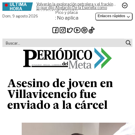
ÚLTIMA
Volverán la exploración petrolera y el fracking,
Skip to content
lo que dijo Abelardo De la Espriella como
HORA
Presidente de Colombia
Pico y placa
Dom,
9 agosto 2026
Enlaces rápidos
: No aplica
Asesino de joven en
Villavicencio fue
enviado a la cárcel