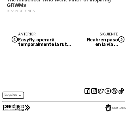
ANTERIOR
SIGUIENTE
Easyfly, operará
Reabren paso
temporalmente la ruta
en la vía al
Bogotá Villavicencio-
Llano
Bogotá
Legales
GORILABS