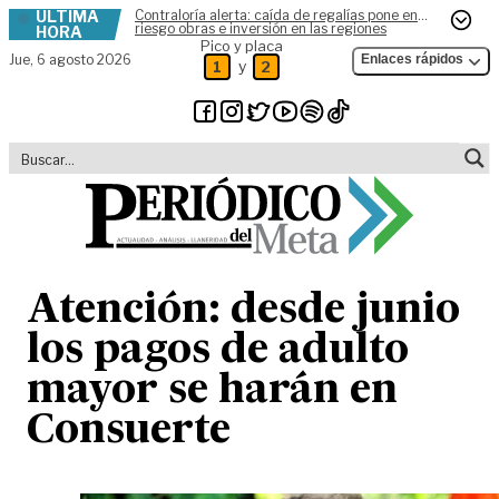
ÚLTIMA
Contraloría alerta: caída de regalías pone en
Skip to content
riesgo obras e inversión en las regiones
HORA
Pico y placa
Jue,
6 agosto 2026
Enlaces rápidos
y
1
2
Atención: desde junio
los pagos de adulto
mayor se harán en
Consuerte