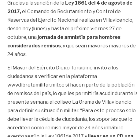
Gracias a la sanción de la
Ley
1861 del 4 de agosto de
2017,
el Comando de Reclutamiento y Control de
Reservas del Ejercito Nacional realiza en Villavicencio,
desde hoy (lunes) y hasta el próximo viernes 27 de
octubre, una
jornada de amnistía para hombres
considerados
remisos
, y que sean mayores mayores de
24 años.
El Mayor del Ejército Diego Tongüino invitó a los
ciudadanos a verificar en la plataforma
www.libretamilitar.mil.co si hacen parte de la población
de remisos del país, lo que les permitiría acudir durante l
presente semana al coliseo La Grama de Villavicencio
para definir su situación militar. “Para este proceso solo
debe llevar la cédula de ciudadanía, los soportes que lo
acrediten como remiso mayor de 24 años inhábil o
exento según la Ley 1861de 2017 y
llevar en un CD una