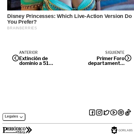
ANTERIOR
SIGUIENTE
Extinción de
Primer Foro
dominio a 51
departamental
inmuebles por
lechero en
auspiciar el
Villavicencio
contrabando
Legales
GORILABS