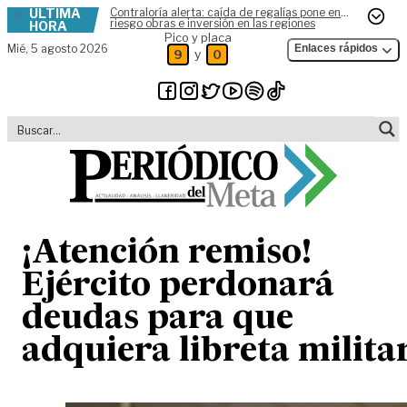
ÚLTIMA
Contraloría alerta: caída de regalías pone en
Skip to content
riesgo obras e inversión en las regiones
HORA
Pico y placa
Mié,
5 agosto 2026
Enlaces rápidos
y
9
0
¡Atención remiso!
Ejército perdonará
deudas para que
adquiera libreta milita