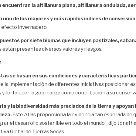
 encuentran la altillanura plana, altillanura ondulada, se
a uno de los mayores y más rápidos
índices de conversión
 efecto invernadero.
puestos por siete biomas que incluyen pastizales, sabana
s están presentes diversos valores y riesgos.
s
tas se basan en sus condiciones y características particu
e la implementación de diferentes iniciativas posicionar e
 y fortalecer la gobrnanza como contribución a su conserv
ts y la biodiversidad más preciados de la tierra y apoyan
leza.
Este Atlas proporciona la evidencia tan esperada de q
grar el desarrollo sostenible en todo el mundo”, dijo Jonath
tiva Global de Tierras Secas.