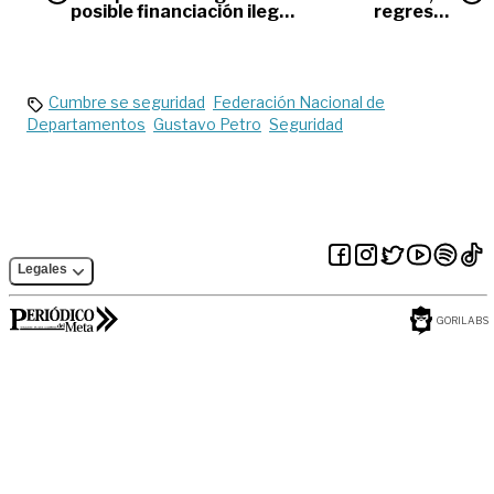
posible financiación ilegal
regreso a
en la campaña de Petro
casa
Cumbre se seguridad
Federación Nacional de
Departamentos
Gustavo Petro
Seguridad
Legales
GORILABS