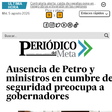
ÚLTIMA
Contraloría alerta: caída de regalías pone en
Skip to content
riesgo obras e inversión en las regiones
HORA
Pico y placa
Mié,
5 agosto 2026
Enlaces rápidos
y
9
0
Ausencia de Petro y
ministros en cumbre d
seguridad preocupa a
gobernadores