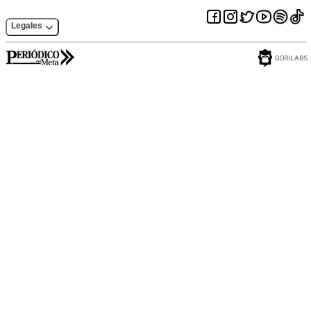
Legales
GORILABS