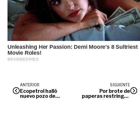
ANTERIOR
SIGUIENTE
Ecopetrol halló
Por brote de
nuevo pozo de
paperas restringen
petróleo en el
visitas en cárcel de
municipio de
Villavicencio
Guamal