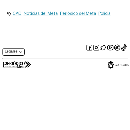
sarampión en el
Villavicencio
país
GAO
Noticias del Meta
Periódico del Meta
Policía
Legales
GORILABS