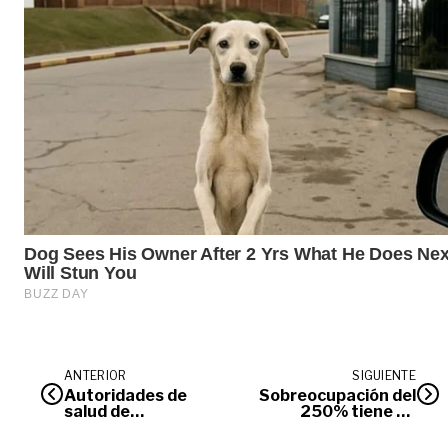
ANTERIOR
SIGUIENTE
Autoridades de
Sobreocupación del
salud de
250% tiene en
Villavicencio en
crisis al Hospital
alerta por brotes de
Departamental de