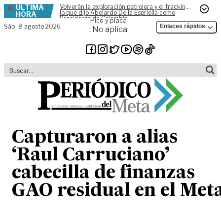
ÚLTIMA
Volverán la exploración petrolera y el fracking,
Skip to content
lo que dijo Abelardo De la Espriella como
HORA
Presidente de Colombia
Pico y placa
Sáb,
8 agosto 2026
Enlaces rápidos
: No aplica
Capturaron a alias
‘Raul Carruciano’
cabecilla de finanzas
GAO residual en el Met