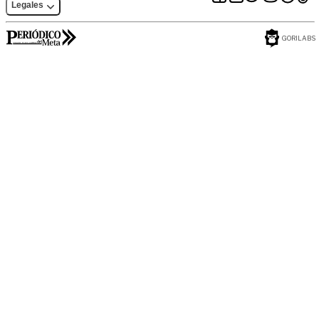
Legales
GORILABS