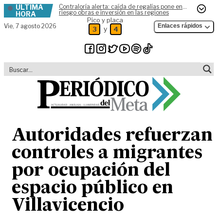
ÚLTIMA
Contraloría alerta: caída de regalías pone en
Skip to content
riesgo obras e inversión en las regiones
HORA
Pico y placa
Vie,
7 agosto 2026
Enlaces rápidos
y
3
4
Autoridades refuerzan
controles a migrantes
por ocupación del
espacio público en
Villavicencio