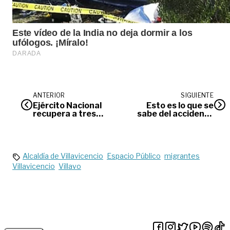
ANTERIOR
SIGUIENTE
Ejército Nacional
Esto es lo que se
recupera a tres
sabe del accidente
menores
de la avioneta que
reclutados en
cubría la ruta
Mapiripán
Villavicencio-La
Macarena
Alcaldía de Villavicencio
Espacio Público
migrantes
Villavicencio
Villavo