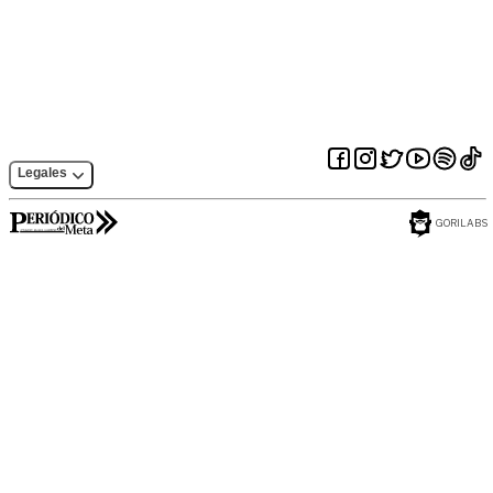
completa el 60% de
EXPEDIENTE No.
ejecución
PM-GA
3.37.10.2.024.003
Legales
GORILABS