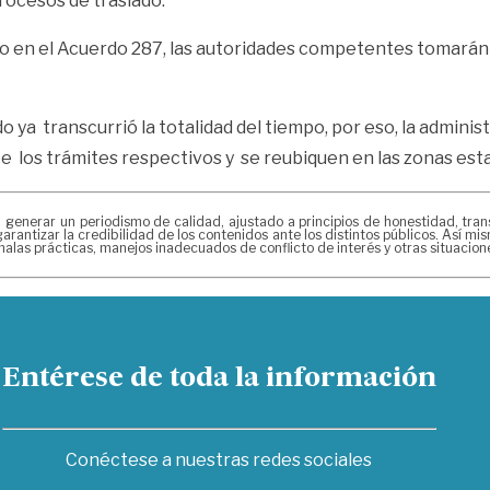
rocesos de traslado.
do en el Acuerdo 287, las autoridades competentes tomarán 
 ya transcurrió la totalidad del tiempo, por eso, la adminis
 los trámites respectivos y se reubiquen en las zonas est
erar un periodismo de calidad, ajustado a principios de honestidad, transpa
arantizar la credibilidad de los contenidos ante los distintos públicos. Así 
alas prácticas, manejos inadecuados de conflicto de interés y otras situacio
Entérese de toda la información
Conéctese a nuestras redes sociales