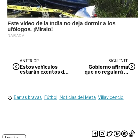
ANTERIOR
SIGUIENTE
Estos vehículos
Gobierno afirma
estarán exentos del
que no regulará la
Pico y Placa en
protesta social
Villavicencio
Barras bravas
Fútbol
Noticias del Meta
Villavicencio
Legales