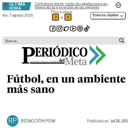
ÚLTIMA
Contraloría alerta: caída de regalías pone en
Skip to content
riesgo obras e inversión en las regiones
HORA
Pico y placa
Vie,
7 agosto 2026
Enlaces rápidos
y
3
4
Fútbol, en un ambiente
más sano
RP
REDACCIÓN PDM
Publicado en
Jul 26, 20