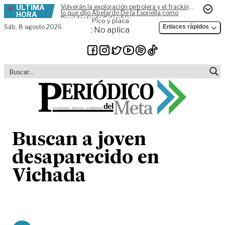
ÚLTIMA
Volverán la exploración petrolera y el fracking,
Skip to content
lo que dijo Abelardo De la Espriella como
HORA
Presidente de Colombia
Pico y placa
Sáb,
8 agosto 2026
Enlaces rápidos
: No aplica
Buscan a joven
desaparecido en
Vichada