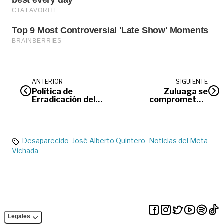
ANTERIOR
SIGUIENTE
Política de
Zuluaga se
Erradicación del
compromete a
Trabajo Infantil en
brindar más
Villavicencio
garantías a los
líderes sociales del
Meta
Desaparecido
José Alberto Quintero
Noticias del Meta
Vichada
Legales